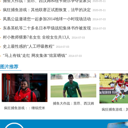
捕鱼大作战：里昂、西汉姆和纽卡斯尔争夺皇家贝
2020-05-11
疯狂捕鱼游戏：其他联赛正试图恢复，法甲的决定
2020-05-11
凤凰公益邀请您一起参加2014地球一小时现场活动
2014-07-03
东条英机等二十多名日本甲级战犯集体书作被发现
2014-07-03
村小教师猥亵7名女生 全校女生共13人
2014-07-03
史上最性感的“人工呼吸教程”
2014-07-03
“马上有钱”走红 网友集体“炫富晒钱”
2014-07-03
图片推荐
捕鱼大作战：里昂、西汉姆
疯狂捕鱼游戏：：继续挖米
疯狂捕鱼游戏：