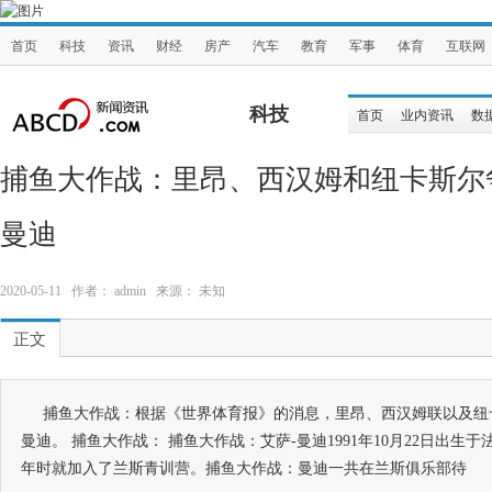
首页
科技
资讯
财经
房产
汽车
教育
军事
体育
互联网
科技
首页
业内资讯
数
捕鱼大作战：里昂、西汉姆和纽卡斯尔
曼迪
2020-05-11 作者： admin 来源： 未知
正文
捕鱼大作战：根据《世界体育报》的消息，里昂、西汉姆联以及纽
曼迪。 捕鱼大作战： 捕鱼大作战：艾萨-曼迪1991年10月22日出生于
年时就加入了兰斯青训营。捕鱼大作战：曼迪一共在兰斯俱乐部待