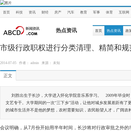
首页
科技
资讯
财经
房产
汽车
教育
军事
体育
互联网
热点资讯
首页
热点资讯
政
市级行政职权进行分类清理、精简和规
2014-07-05 作者： admin 来源： 未知
正文
刘胜出生于长沙，大学进入怀化学院音乐系学习。 2009年毕业
文艺专干。大学期间的一次“三下乡”活动，让他对城乡发展差距有了
的城市生活并不是他的梦想，农村需要知识，农民盼望人才，广阔农
会议明确，从7月份开始用半年时间，长沙将对行政审批之外的