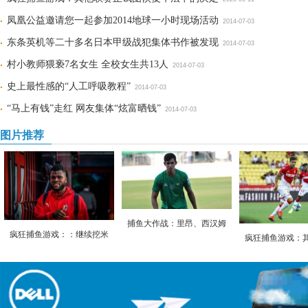
凤凰公益邀请您一起参加2014地球一小时现场活动
2014-07-03
东条英机等二十多名日本甲级战犯集体书作被发现
2014-07-03
村小教师猥亵7名女生 全校女生共13人
2014-07-03
史上最性感的“人工呼吸教程”
2014-07-03
“马上有钱”走红 网友集体“炫富晒钱”
2014-07-03
图片推荐
捕鱼大作战：里昂、西汉姆
疯狂捕鱼游戏：：继续挖米
疯狂捕鱼游戏：